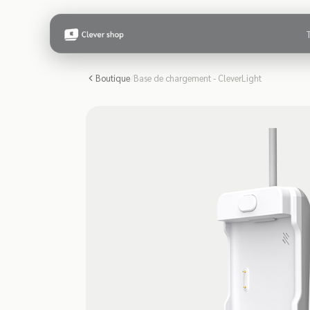
Boutique
/
Base de chargement - CleverLight